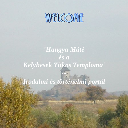
'
Hangya Máté
és
a
Kelyhesek Titkos Temploma'
~
Irodalmi és történelmi portál